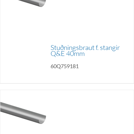
Stuðningsbraut f. stangir
Q&E 40mm
60Q759181