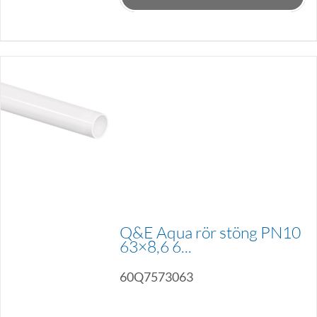
Q&E Aqua rör stöng PN10
63×8,6 6...
60Q7573063