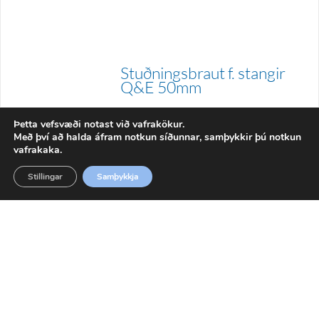
Stuðningsbraut f. stangir
Q&E 50mm
60Q759182
Þetta vefsvæði notast við vafrakökur.
Með því að halda áfram notkun síðunnar, samþykkir þú notkun
vafrakaka.
Stillingar
Samþykkja
Sýna vörufliter
baðaðu þig í gæðunum