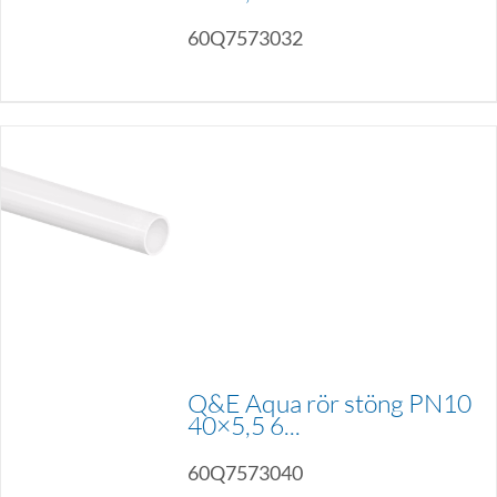
60Q7573032
Q&E Aqua rör stöng PN10
40×5,5 6...
60Q7573040