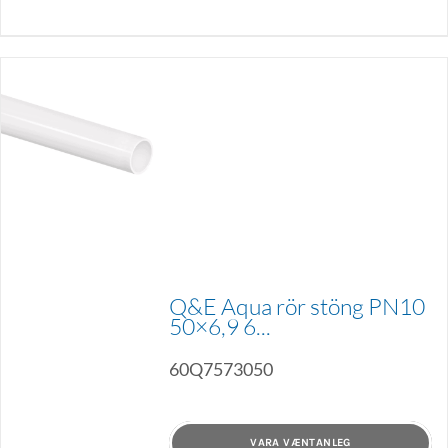
Q&E Aqua rör stöng PN10
50×6,9 6...
60Q7573050
VARA VÆNTANLEG