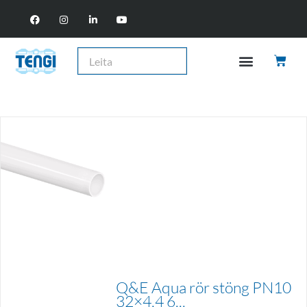
Q&E Aqua rör stöng PN10
32×4,4 6...