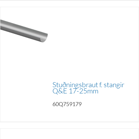
Stuðningsbraut f. stangir
Q&E 17-25mm
60Q759179