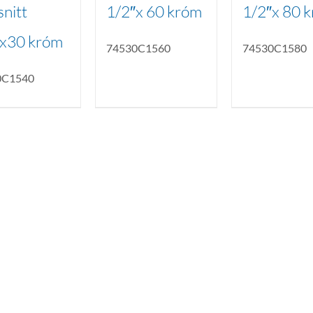
nitt
1/2″x 60 króm
1/2″x 80 
″x30 króm
74530C1560
74530C1580
0C1540