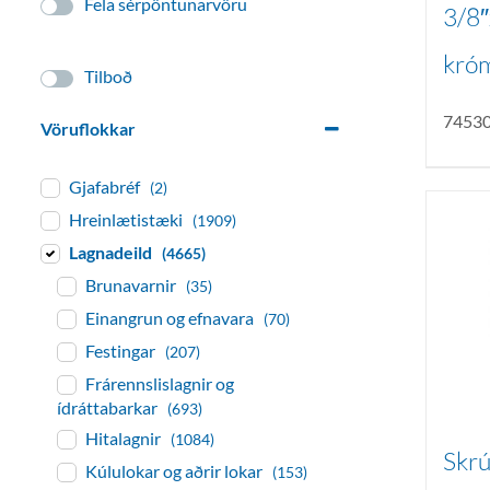
Fela sérpöntunarvöru
3/8″
kró
Tilboð
7453
Vöruflokkar
Gjafabréf
(2)
Hreinlætistæki
(1909)
Lagnadeild
(4665)
Brunavarnir
(35)
Einangrun og efnavara
(70)
Festingar
(207)
Frárennslislagnir og
ídráttabarkar
(693)
Hitalagnir
(1084)
Skrú
Kúlulokar og aðrir lokar
(153)