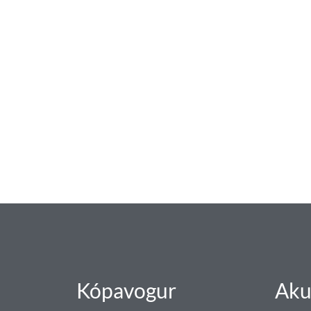
baðaðu þig í gæðu
Tengi er sérvöruverslun með allt sem te
og eldhús. Auk þess að bjóða allt lagnaefn
sérfræðingar okkar ráðgjöf varðandi al
Gæði - Þjónusta - Áby
Kópavogur
Aku