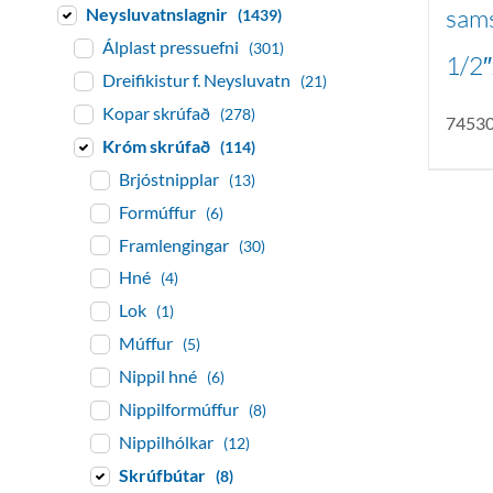
sams
Neysluvatnslagnir
(1439)
Álplast pressuefni
(301)
1/2
Dreifikistur f. Neysluvatn
(21)
Kopar skrúfað
(278)
7453
Króm skrúfað
(114)
Brjóstnipplar
(13)
Formúffur
(6)
Framlengingar
(30)
Hné
(4)
Lok
(1)
Múffur
(5)
Nippil hné
(6)
Nippilformúffur
(8)
Nippilhólkar
(12)
Skrúfbútar
(8)