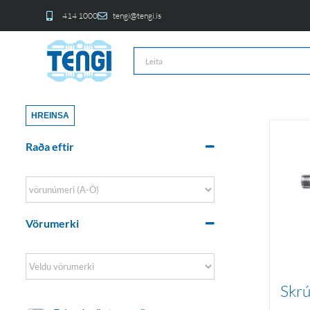
414 1000
tengi@tengi.is
HREINSA
Raða eftir
Sort Products
Vörumerki
Skrú