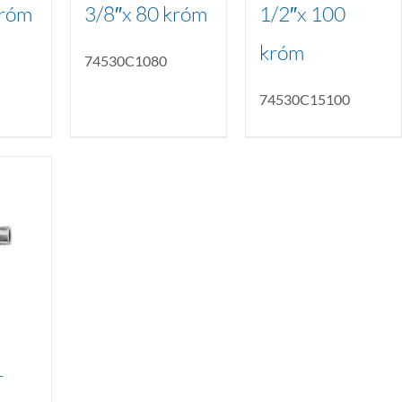
króm
3/8″x 80 króm
1/2″x 100
króm
74530C1080
74530C15100
r