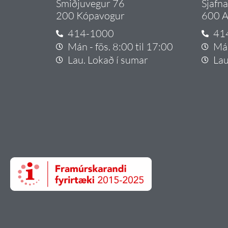
Smiðjuvegur 76
Sjafn
200 Kópavogur
600 A
414-1000
41
Mán - fös. 8:00 til 17:00
Mán
Lau. Lokað í sumar
Lau