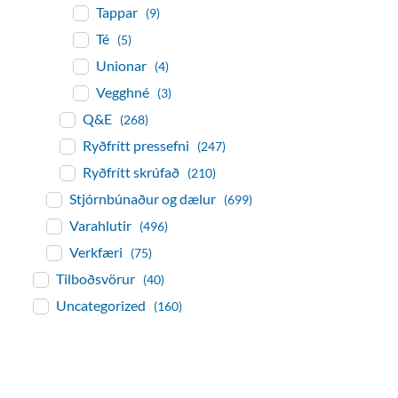
Tappar
(9)
Té
(5)
Unionar
(4)
Vegghné
(3)
Q&E
(268)
Ryðfrítt pressefni
(247)
Ryðfrítt skrúfað
(210)
Stjórnbúnaður og dælur
(699)
Varahlutir
(496)
Verkfæri
(75)
Tilboðsvörur
(40)
Uncategorized
(160)