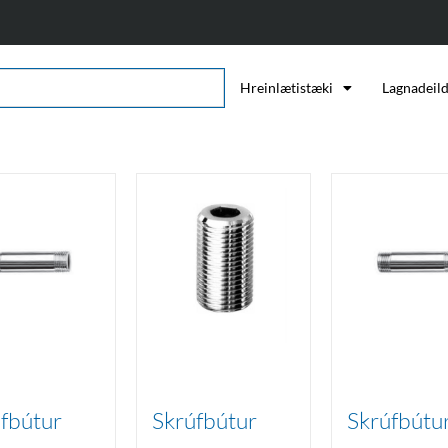
Hreinlætistæki
Lagnadeil
fbútur
Skrúfbútur
Skrúfbútu