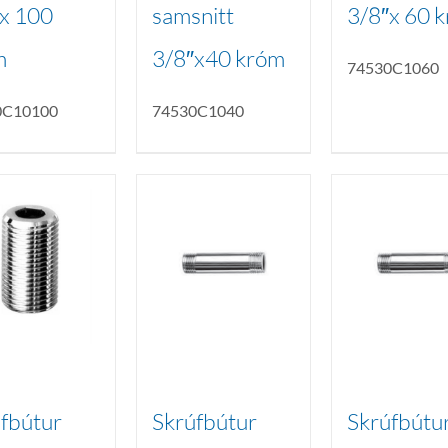
x 100
samsnitt
3/8″x 60 
m
3/8″x40 króm
74530C1060
0C10100
74530C1040
fbútur
Skrúfbútur
Skrúfbútu