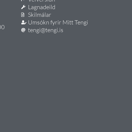
Lagnadeild
Skilmálar
Umsókn fyrir Mitt Tengi
00
tengi@tengi.is