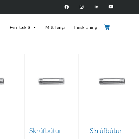
d
Fyrirtækið
Mitt Tengi
Innskráning
r
Skrúfbútur
Skrúfbútur