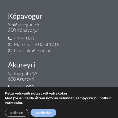
Kópavogur
Smiðjuvegur 76
200 Kópavogur
414-1000
Mán - fös. 8:00 til 17:00
Lau. Lokað í sumar
Akureyri
Sjafnargata 1A
600 Akureyri
414-1050
Mán - fös. 8:00 til 17:00
Þetta vefsvæði notast við vafrakökur.
Með því að halda áfram notkun síðunnar, samþykkir þú notkun
Lau. Lokað í sumar
vafrakaka.
Selfoss
Stillingar
Samþykkja