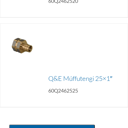
60Q2462520
Q&E Múffutengi 25×1″
60Q2462525