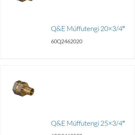
Q&E Múffutengi 20×3/4″
60Q2462020
Q&E Múffutengi 25×3/4″