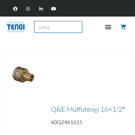
Q&E Múffutengi 16×1/2″
60Q2461615