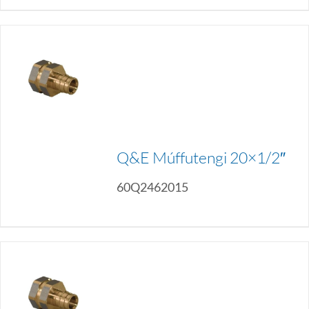
Q&E Múffutengi 20×1/2″
60Q2462015