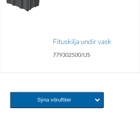
Fituskilja undir vask
779302500/US
Sýna vörufliter