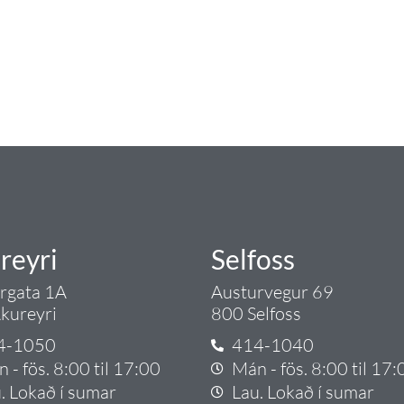
ngist hreinlætis og blöndunartækjum fyrir bað
i og fittings í lagnadeild Tengis. Þar veita
lt sem tengist pípulögnum og lagnalausnum.
rgð - það er Tengi.
reyri
Selfoss
argata 1A
Austurvegur 69
kureyri
800 Selfoss
4-1050
414-1040
 - fös. 8:00 til 17:00
Mán - fös. 8:00 til 17:
. Lokað í sumar
Lau. Lokað í sumar