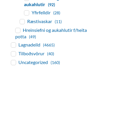
aukahlutir
(92)
Yfirfelldir
(28)
Ræstivaskar
(11)
Hreinsiefni og aukahlutir f/heita
potta
(49)
Lagnadeild
(4665)
Tilboðsvörur
(40)
Uncategorized
(160)
baðaðu þig í gæðu