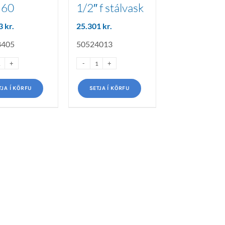
U60
1/2″ f stálvask
73
kr.
25.301
kr.
8405
50524013
TJA Í KÖRFU
SETJA Í KÖRFU