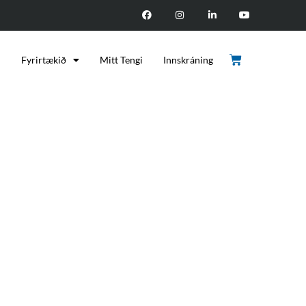
d
Fyrirtækið
Mitt Tengi
Innskráning