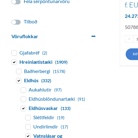
Fela sérpöntunarvöru
f. E
24.2
Tilboð
5078
Vöruflokkar
Gjafabréf
(2)
SE
Hreinlætistæki
(1909)
Baðherbergi
(1578)
Eldhús
(332)
Aukahlutir
(97)
Eldhúsblöndunartæki
(91)
Eldhúsvaskar
(133)
Sléttfeldir
(19)
Undirlímdir
(17)
Vatnslásar og