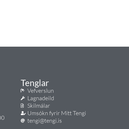
Tenglar
Vefverslun
Lagnadeild
Skilmálar
Umsókn fyrir Mitt Tengi
00
tengi@tengi.is