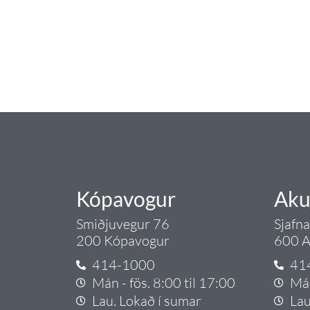
Tengi er sérvöruverslun með allt sem te
og eldhús. Auk þess að bjóða allt lagnaefn
sérfræðingar okkar ráðgjöf varðandi al
Gæði - Þjónusta - Áby
Kópavogur
Aku
Smiðjuvegur 76
Sjafn
200 Kópavogur
600 A
414-1000
41
Mán - fös. 8:00 til 17:00
Mán
Lau. Lokað í sumar
Lau