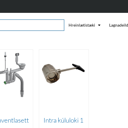
Hreinlætistæki
Lagnadeil
ventlasett
Intra kúluloki 1