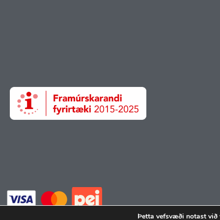
Þetta vefsvæði notast við