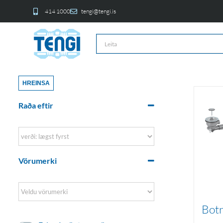
414 1000
tengi@tengi.is
HREINSA
Raða eftir
Sort Products
Vörumerki
Botn