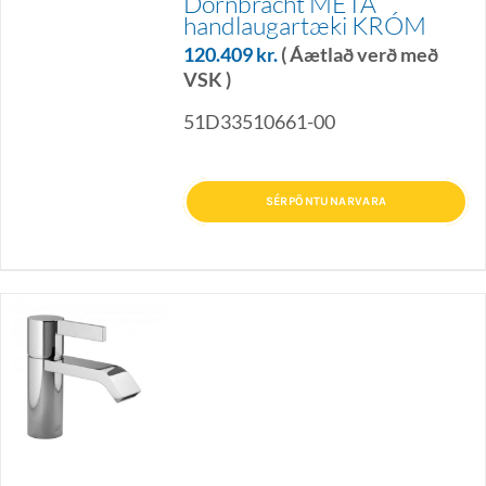
Dornbracht META
handlaugartæki KRÓM
120.409
kr.
( Áætlað verð með
VSK )
51D33510661-00
SÉRPÖNTUNARVARA