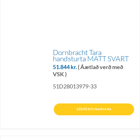
Dornbracht Tara
handsturta MATT SVART
51.844
kr.
( Áætlað verð með
VSK )
51D28013979-33
SÉRPÖNTUNARVARA