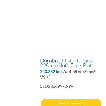
Dornbracht sturtuhaus
220mm í loft, Dark Plat...
240.352
kr.
( Áætlað verð með
VSK )
51D28669970-99
SÉRPÖNTUNARVARA