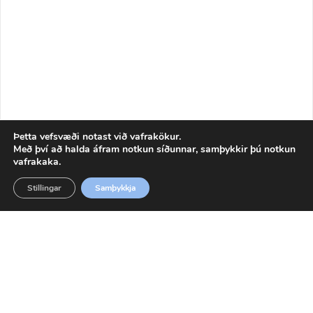
Þetta vefsvæði notast við vafrakökur.
Með því að halda áfram notkun síðunnar, samþykkir þú notkun
vafrakaka.
Stillingar
Samþykkja