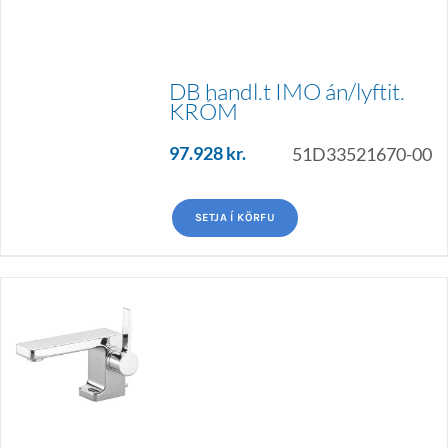
DB handl.t IMO án/lyftit.
KRÓM
97.928
kr.
51D33521670-00
SETJA Í KÖRFU