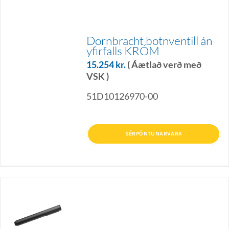
Dornbracht botnventill án
yfirfalls KRÓM
15.254
kr.
( Áætlað verð með
VSK )
51D10126970-00
SÉRPÖNTUNARVARA