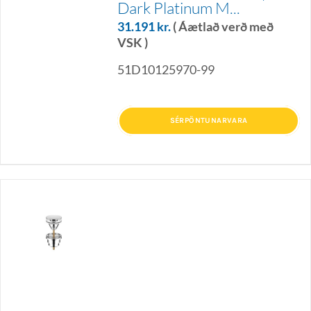
Dark Platinum M...
31.191
kr.
( Áætlað verð með
VSK )
51D10125970-99
SÉRPÖNTUNARVARA