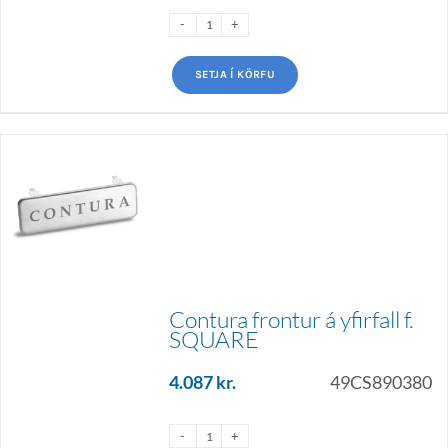
SETJA Í KÖRFU
Contura frontur á yfirfall f.
SQUARE
4.087
kr.
49CS890380