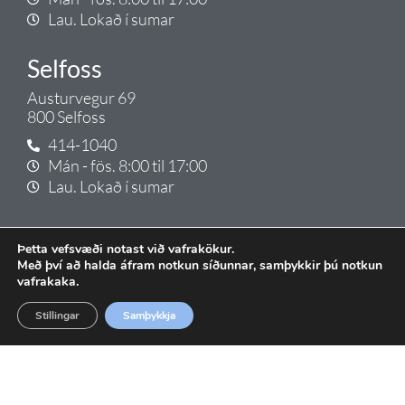
Lau. Lokað í sumar
Selfoss
Austurvegur 69
800 Selfoss
414-1040
Mán - fös. 8:00 til 17:00
Lau. Lokað í sumar
Tenglar
Þetta vefsvæði notast við vafrakökur.
Vefverslun
Með því að halda áfram notkun síðunnar, samþykkir þú notkun
Lagnadeild
vafrakaka.
Skilmálar
Stillingar
Samþykkja
Umsókn fyrir Mitt Tengi
tengi@tengi.is