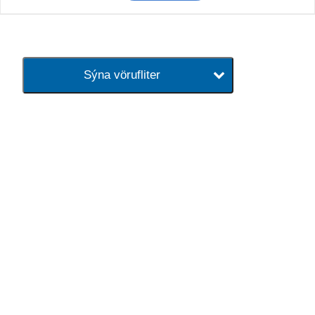
Sýna vörufliter
baðaðu þig í gæðunum
Tengi er sérvöruverslun með allt
sem tengist hreinlætis og
blöndunartækjum fyrir bað og
eldhús. Auk þess að bjóða allt
lagnaefni og fittings í lagnadeild
Tengis. Þar veita sérfræðingar
okkar ráðgjöf varðandi allt sem
tengist pípulögnum og