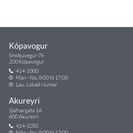
lagnalausnum.
Gæði - Þjónusta - Ábyrgð - það er
Tengi.
Kópavogur
Smiðjuvegur 76
200 Kópavogur
414-1000
Mán - fös. 8:00 til 17:00
Lau. Lokað í sumar
Akureyri
Sjafnargata 1A
600 Akureyri
414-1050
Mán - fös. 8:00 til 17:00