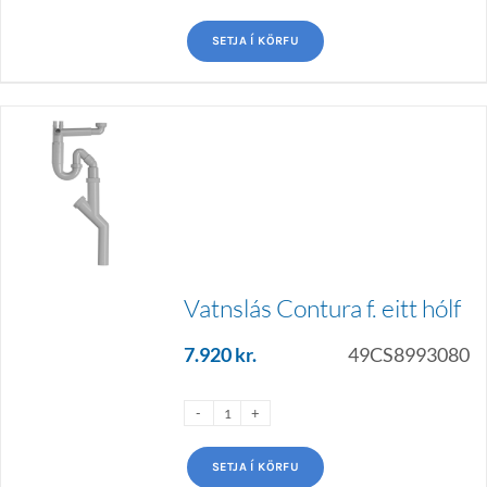
SETJA Í KÖRFU
Vatnslás Contura f. eitt hólf
7.920
kr.
49CS8993080
SETJA Í KÖRFU