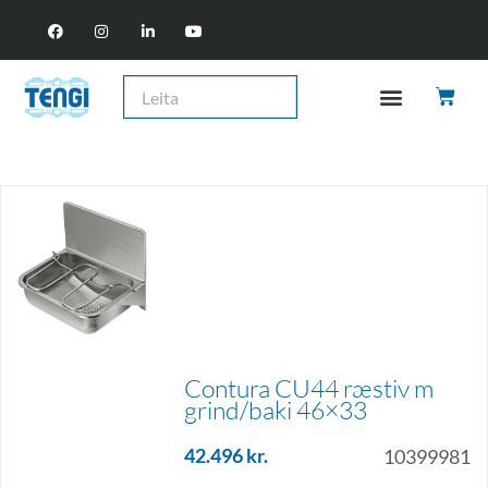
Contura CU44 ræstiv m
grind/baki 46×33
42.496
kr.
10399981