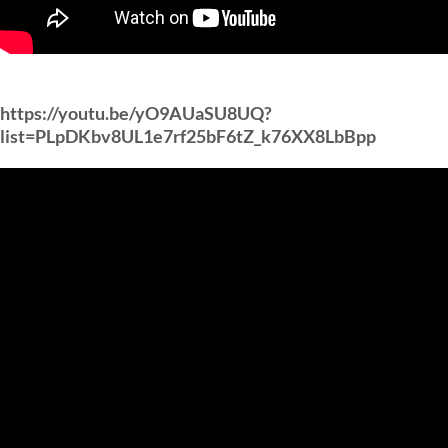
https://youtu.be/yO9AUaSU8UQ?
list=PLpDKbv8UL1e7rf25bF6tZ_k76XX8LbBpp