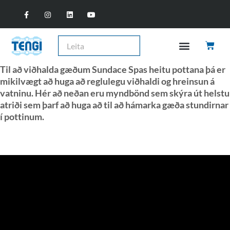
Til að viðhalda gæðum Sundace Spas heitu pottana þá er
mikilvægt að huga að reglulegu viðhaldi og hreinsun á
vatninu. Hér að neðan eru myndbönd sem skýra út helstu
atriði sem þarf að huga að til að hámarka gæða stundirnar
í pottinum.