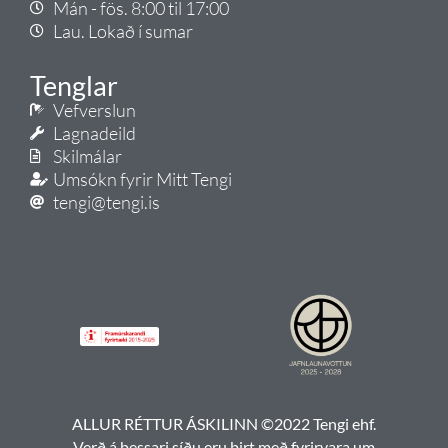
Mán - fös. 8:00 til 17:00
Lau. Lokað í sumar
Tenglar
Vefverslun
Lagnadeild
Skilmálar
Umsókn fyrir Mitt Tengi
tengi@tengi.is
ALLUR RÉTTUR ÁSKILINN ©2022 Tengi ehf.
Verð á þessari síðu eru birt með fyrirvara um