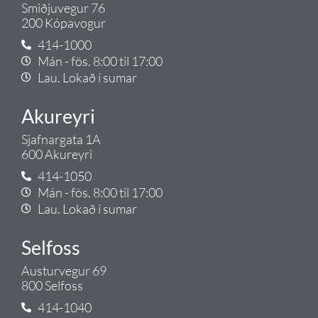
Smiðjuvegur 76
200 Kópavogur
414-1000
Mán - fös. 8:00 til 17:00
Lau. Lokað í sumar
Akureyri
Sjafnargata 1A
600 Akureyri
414-1050
Mán - fös. 8:00 til 17:00
Lau. Lokað í sumar
Selfoss
Austurvegur 69
800 Selfoss
414-1040