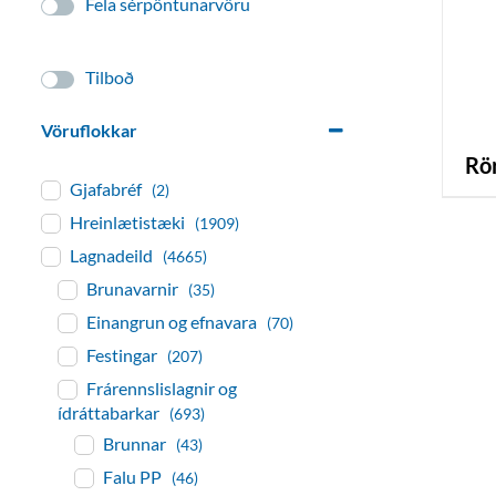
Fela sérpöntunarvöru
Tilboð
Vöruflokkar
r
Gjafabréf
(2)
Hreinlætistæki
(1909)
Lagnadeild
(4665)
Brunavarnir
(35)
Einangrun og efnavara
(70)
Festingar
(207)
Frárennslislagnir og
ídráttabarkar
(693)
Brunnar
(43)
Falu PP
(46)