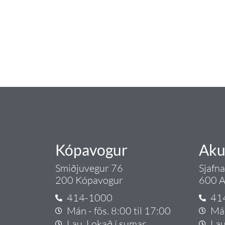
Tengi er sérvöruverslun með allt sem te
og eldhús. Auk þess að bjóða allt lagnaefn
sérfræðingar okkar ráðgjöf varðandi al
Gæði - Þjónusta - Áby
Kópavogur
Aku
Smiðjuvegur 76
Sjafn
200 Kópavogur
600 A
414-1000
41
Mán - fös. 8:00 til 17:00
Mán
Lau. Lokað í sumar
Lau