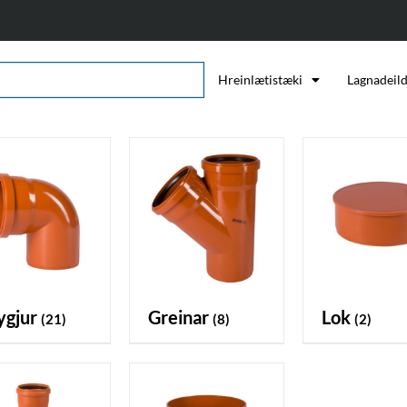
Hreinlætistæki
Lagnadeil
eygjur
greinar
lok
(21)
(8)
(2)