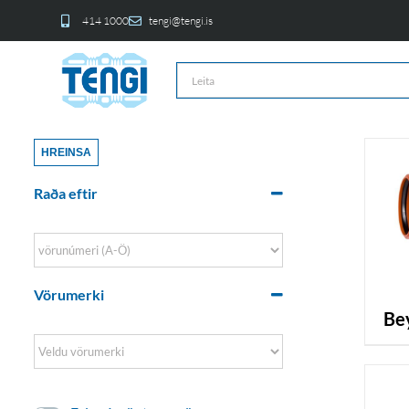
414 1000
tengi@tengi.is
HREINSA
Raða eftir
Sort Products
Vörumerki
b