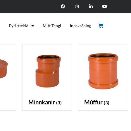
d
Fyrirtækið
Mitt Tengi
Innskráning
minnkanir
múffur
(3)
(3)