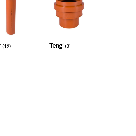
ör
tengi
(19)
(3)