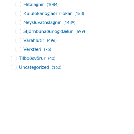
Hitalagnir
(1084)
Kúlulokar og aðrir lokar
(153)
Neysluvatnslagnir
(1439)
Stjórnbúnaður og dælur
(699)
Varahlutir
(496)
Verkfæri
(75)
Tilboðsvörur
(40)
Uncategorized
(160)
baðaðu þig í gæðu