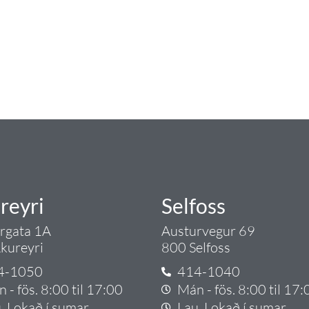
ngist hreinlætis og blöndunartækjum fyrir bað
i og fittings í lagnadeild Tengis. Þar veita
lt sem tengist pípulögnum og lagnalausnum.
rgð - það er Tengi.
reyri
Selfoss
argata 1A
Austurvegur 69
kureyri
800 Selfoss
4-1050
414-1040
 - fös. 8:00 til 17:00
Mán - fös. 8:00 til 17:
. Lokað í sumar
Lau. Lokað í sumar