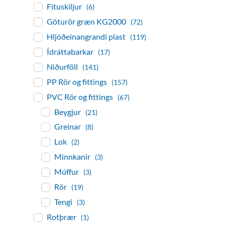
Fituskiljur
(6)
Göturör græn KG2000
(72)
Hljóðeinangrandi plast
(119)
Ídráttabarkar
(17)
Niðurföll
(141)
PP Rör og fittings
(157)
PVC Rör og fittings
(67)
Beygjur
(21)
Greinar
(8)
Lok
(2)
Minnkanir
(3)
Múffur
(3)
Rör
(19)
Tengi
(3)
Rotþrær
(1)