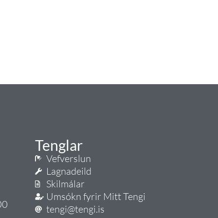
Tenglar
Vefverslun
Lagnadeild
Skilmálar
Umsókn fyrir Mitt Tengi
00
tengi@tengi.is