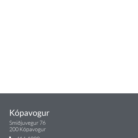
baðaðu þig í gæðunum
Tengi er sérvöruverslun með allt
sem tengist hreinlætis og
blöndunartækjum fyrir bað og
eldhús. Auk þess að bjóða allt
lagnaefni og fittings í lagnadeild
Tengis. Þar veita sérfræðingar
okkar ráðgjöf varðandi allt sem
tengist pípulögnum og
lagnalausnum.
Gæði - Þjónusta - Ábyrgð - það er
Tengi.
Kópavogur
Smiðjuvegur 76
200 Kópavogur