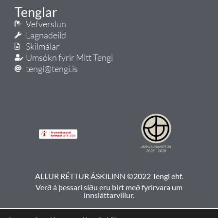
Tenglar
Vefverslun
Lagnadeild
Skilmálar
Umsókn fyrir Mitt Tengi
tengi@tengi.is
ALLUR RÉTTUR ÁSKILINN ©2022 Tengi ehf.
Verð á þessari síðu eru birt með fyrirvara um
innsláttarvillur.