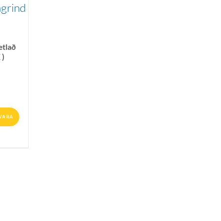
grind
ætlað
 )
VARA