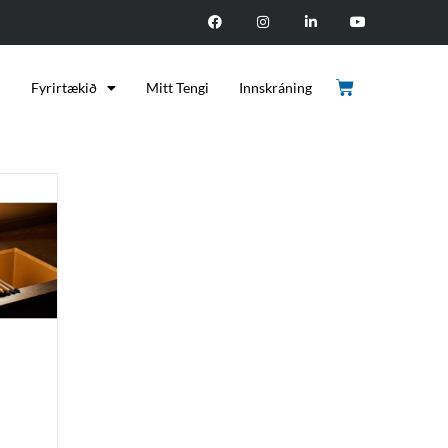
d
Fyrirtækið
Mitt Tengi
Innskráning