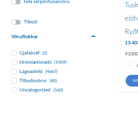
Fela sérpöntunarvöru
Tusk
eldh
Tilboð
Ryðf
Vöruflokkar
13.4
Gjafabréf
(2)
9100
Hreinlætistæki
(1909)
Lagnadeild
(4667)
Tilboðsvörur
(40)
SE
Uncategorized
(160)