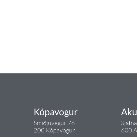
baðaðu þig í gæðu
Tengi er sérvöruverslun með allt sem te
og eldhús. Auk þess að bjóða allt lagnaefn
sérfræðingar okkar ráðgjöf varðandi al
Gæði - Þjónusta - Áby
Kópavogur
Aku
Smiðjuvegur 76
Sjafn
200 Kópavogur
600 A