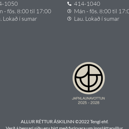
4-1050
414-1040
 - fös. 8:00 til 17:00
Mán - fös. 8:00 til 17:
. Lokað í sumar
Lau. Lokað í sumar
ALLUR RÉTTUR ÁSKILINN ©2022 Tengi ehf.
Verð á þessari síðu eru birt með fyrirvara um innsláttarvillur.