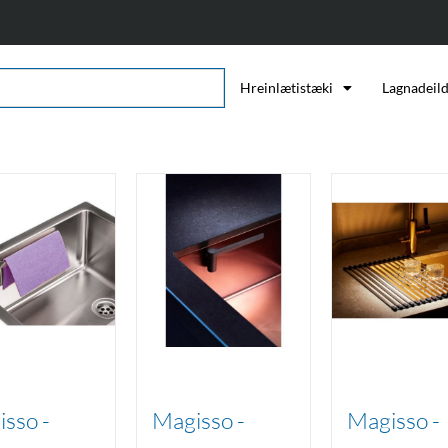
Hreinlætistæki
Lagnadeil
sso -
Magisso -
Magisso -