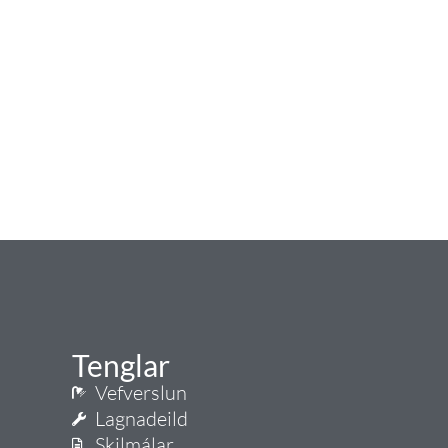
Tenglar
Vefverslun
Lagnadeild
Skilmálar