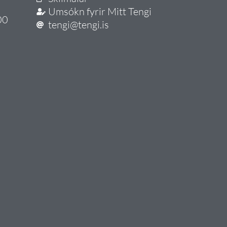
Umsókn fyrir Mitt Tengi
00
tengi@tengi.is