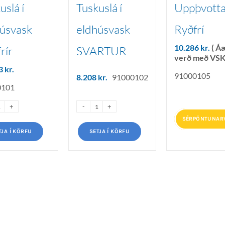
uslá í
Tuskuslá í
Uppþvotta
úsvask
eldhúsvask
Ryðfrí
10.286
kr.
( Á
rír
SVARTUR
verð með VSK
03
kr.
91000105
8.208
kr.
91000102
0101
SÉRPÖNTUNAR
TJA Í KÖRFU
SETJA Í KÖRFU