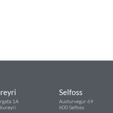
num
ngist hreinlætis og blöndunartækjum fyrir bað
i og fittings í lagnadeild Tengis. Þar veita
lt sem tengist pípulögnum og lagnalausnum.
rgð - það er Tengi.
reyri
Selfoss
argata 1A
Austurvegur 69
kureyri
800 Selfoss