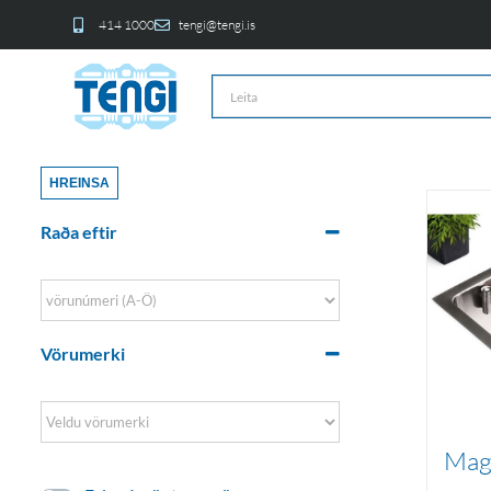
414 1000
tengi@tengi.is
HREINSA
Raða eftir
Sort Products
Vörumerki
Magi